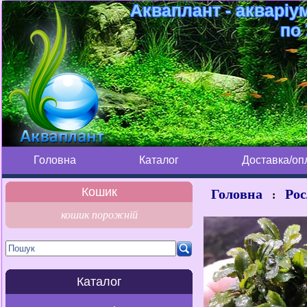
Акваплант - акваріу
по 
Головна
Каталог
Доставка/оп
Кошик
Головна
Рос
:
кошик порожній
Каталог