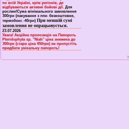
по всій Україні, крім регіонів, де
відбуваються активні бойові дії.
Для
рослин!Сума мінімального замовлення
300грн (пакування з ппе- безкоштовне,
При меншій сумі
термобокс -40грн)
замовлення не опрацьовується.
23.07.2026
Увага! Акційна пропозиція на Папороть
Pteridophyta sp. "Niah" ціна знижена до
300грн (стара ціна 450грн) не пропустіть
придбати унікальну папороть!
2