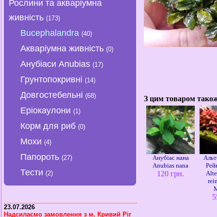
Рослини та акваріумна
живність
(173)
Bucephalandra
(40)
Акваріумна живність
(0)
Анубіаси Anubias
(17)
Грунтопокривні
(14)
Довгостебельні
(68)
З цим товаром тако
Еріокаулони
(1)
Корм для риб
(0)
Мохи
(4)
Папороть
(27)
Анубіас нана
Альт
Anubias nana
Рей
Тести
(2)
120 грн.
Alt
rei
5
23.07.2026
Надсилаємо замовлення з м. Кривий Ріг