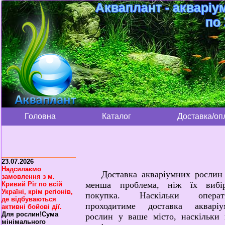
Акваплант - акваріу
по 
Головна
Каталог
Доставка/оп
23.07.2026
Надсилаємо
Доставка акваріумних рослин
замовлення з м.
менша проблема, ніж їх вибі
Кривий Ріг по всій
Україні, крім регіонів,
покупка. Наскільки операт
де відбуваються
проходитиме доставка акваріу
активні бойові дії.
Для рослин!Сума
рослин у ваше місто, наскільки
мінімального