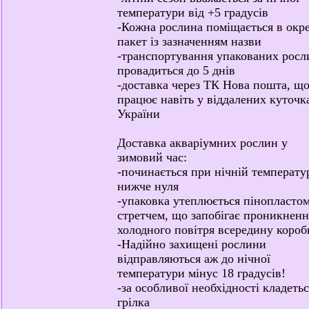
температури від +5 градусів
-Кожна рослина поміщається в окр
пакет із зазначенням назви
-транспортування упакованих росл
провадиться до 5 днів
-доставка через ТК Нова пошта, щ
працює навіть у віддалених куточк
України
Доставка акваріумних рослин у
зимовий час:
-починається при нічній температу
нижче нуля
-упаковка утеплюється пінопластом
стретчем, що запобігає проникнен
холодного повітря всередину короб
-Надійно захищені рослини
відправляються аж до нічної
температури мінус 18 градусів!
-за особливої необхідності кладеть
грілка