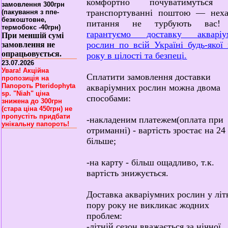
комфортно почуватимуться
замовлення 300грн
транспортуванні поштою — неха
(пакування з ппе-
безкоштовне,
питання не турбують вас
термобокс -40грн)
гарантуємо доставку акваріу
При меншій сумі
рослин по всій Україні будь-якої
замовлення не
опрацьовується.
року в цілості та безпеці.
23.07.2026
Увага! Акційна
Сплатити замовлення доставки
пропозиція на
Папороть Pteridophyta
акваріумних рослин можна двома
sp. "Niah" ціна
способами:
знижена до 300грн
(стара ціна 450грн) не
пропустіть придбати
-накладеним платежем(оплата при
унікальну папороть!
отриманні) - вартість зростає на 24 
більше;
-на карту - більш ощадливо, т.к.
вартість знижується.
Доставка акваріумних рослин у лі
пору року не викликає жодних
проблем:
-літній сезон вважається за нічної