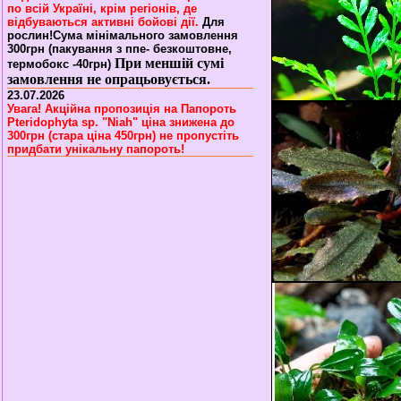
по всій Україні, крім регіонів, де
відбуваються активні бойові дії.
Для
рослин!Сума мінімального замовлення
300грн (пакування з ппе- безкоштовне,
При меншій сумі
термобокс -40грн)
замовлення не опрацьовується.
23.07.2026
Увага! Акційна пропозиція на Папороть
Pteridophyta sp. "Niah" ціна знижена до
300грн (стара ціна 450грн) не пропустіть
придбати унікальну папороть!