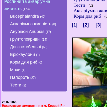
Рослини та акваріумна
Тести
(2)
живність
(173)
Акваріумна жив
Корм для риб
Bucephalandra
(
(40)
Акваріумна живність
[1]
[2]
[3]
(0)
Анубіаси Anubias
(17)
Грунтопокривні
(14)
Довгостебельні
(68)
Еріокаулони
(1)
Корм для риб
(0)
Мохи
(4)
Папороть
(27)
Тести
(2)
23.07.2026
Надсилаємо замовлення з м. Кривий Ріг