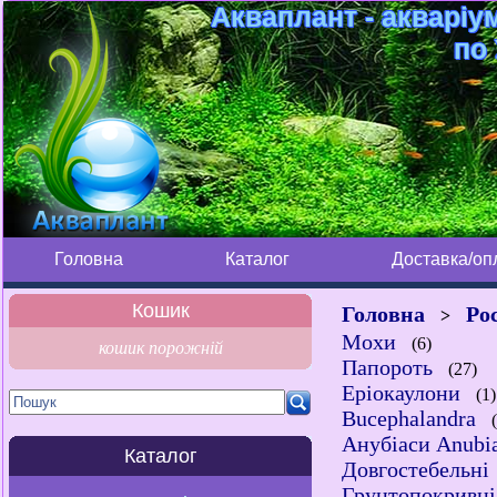
Акваплант - акваріу
по 
Головна
Каталог
Доставка/оп
Кошик
Головна
Ро
>
Мохи
(6)
кошик порожній
Папороть
(27)
Еріокаулони
(1)
Bucephalandra
(
Анубіаси Anubi
Каталог
Довгостебельні
Грунтопокривні