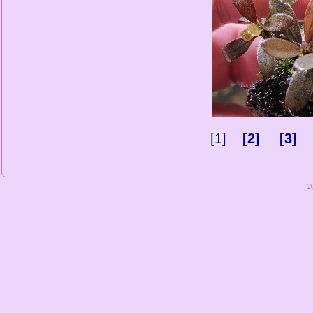
[1]
[2]
[3]
2