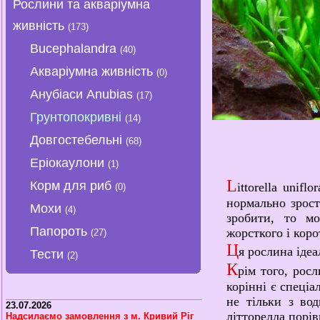
Рослини та акваріумна
живність
(173)
Bucephalandra
(40)
Акваріумна живність
(0)
Анубіаси Anubias
(17)
Грунтопокривні
(14)
Довгостебельні
(68)
Еріокаулони
(1)
L
Корм для риб
ittorella unif
(0)
нормально зрост
Мохи
(4)
зробити, то м
Папороть
жорсткого і коро
(27)
Ц
я рослина іде
Тести
(2)
К
рім того, росл
корінні є спеці
не тільки з вод
23.07.2026
літторелла порі
Надсилаємо замовлення з м. Кривий Ріг