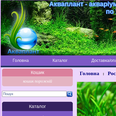
Акваплант - акваріу
по 
Головна
Каталог
Доставка/оп
Кошик
Головна
Рос
:
кошик порожній
Каталог