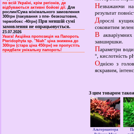
по всій Україні, крім регіонів, де
Н
езважаючи на
відбуваються активні бойові дії.
Для
рослин!Сума мінімального замовлення
результат повні
300грн (пакування з ппе- безкоштовне,
Д
орослі кущи
При меншій сумі
термобокс -40грн)
замовлення не опрацьовується.
соковитим зелен
23.07.2026
В
акваріумних 
Увага! Акційна пропозиція на Папороть
Pteridophyta sp. "Niah" ціна знижена до
завширшки.
300грн (стара ціна 450грн) не пропустіть
П
араметри води
придбати унікальну папороть!
°, кислотність pH
О
днією з голо
яскравим, інтен
З цим товаром тако
Альтернантера
П