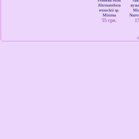
Рейнека Міні
тай
Alternanthera
вузь
reineckii sp.
Mi
Minima
Narro
55 грн.
1
2