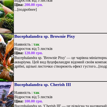
Відросток від 5 листків
Ціна:
200.00 грн.
...[подробнее]
Bucephalandra sp. Brownie Pixy
Наявність :
так
Відросток від 5 листків
Ціна:
120.00 грн.
Bucephalandra sp. 'Brownie Pixy' — це чарівна мініатюр
акваріума. Цей вид буцефаландри відомий своїм компа
дрібні, щільні листочки створюють ефект густого...[под
Bucephalandra sp. Cherish III
Наявність :
так
Відросток від 5 листків
Ціна:
100.00 грн.
Bucephalandra sp. 'Cherish III' — це рідкісна та надзви