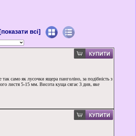
[показати всі]
е так само як лусочки ящера панголіно, за подібність з
ого листя 5-15 мм. Висота куща сягає 3 див, яке