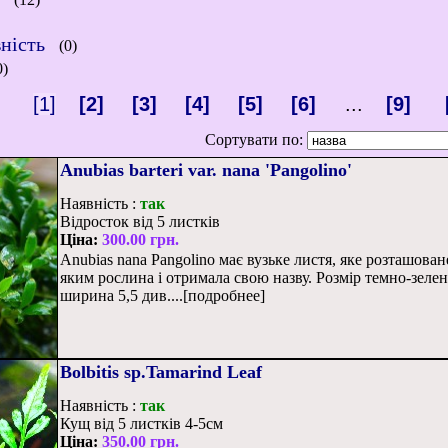
ність
(0)
0)
[1]
[2]
[3]
[4]
[5]
[6]
...
[9]
Сортувати по:
Anubias barteri var. nana 'Pangolino'
Наявність :
так
Відросток від 5 листків
Ціна:
300.00 грн.
Anubias nana Pangolino має вузьке листя, яке розташован
яким рослина і отримала свою назву. Розмір темно-зелен
ширина 5,5 див....[подробнее]
Bolbitis sp.Tamarind Leaf
Наявність :
так
Кущ від 5 листків 4-5см
Ціна:
350.00 грн.