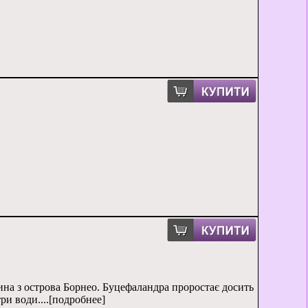
лина з острова Борнео. Буцефаландра проростає досить
ри води....[подробнее]