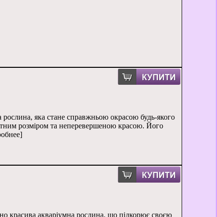
на рослина, яка стане справжньою окрасою будь-якого
ктним розміром та неперевершеною красою. Його
робнее]
чайно красива акваріумна рослина, що підкорює своєю