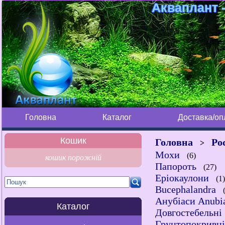
Акваплант -
Головна
Каталог
Доставка/оп
Кошик
Головна
Ро
>
Мохи
(6)
кошик порожній
Папороть
(27)
Еріокаулони
(1
Bucephalandra
(
Анубіаси Anubi
Каталог
Довгостебельні
Грунтопокривн