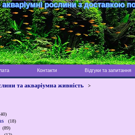
 акваріумні рослини з доставкою по
лата
Контакти
Відгуки та запитання
слини та акваріумна живність
>
)
40)
as
(18)
(89)
і
(12)