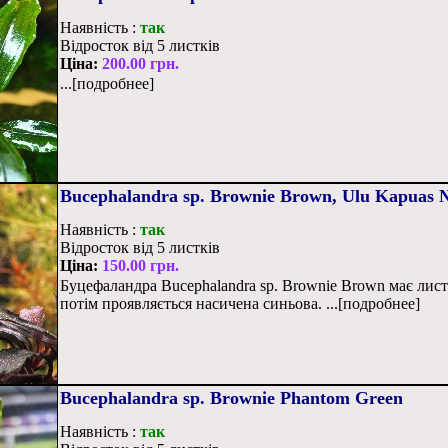
Наявність :
так
Відросток від 5 листків
Ціна:
200.00 грн.
...[подробнее]
Bucephalandra sp. Brownie Brown, Ulu Kapuas
Наявність :
так
Відросток від 5 листків
Ціна:
150.00 грн.
Буцефаландра Bucephalandra sp. Brownie Brown має лист
потім проявляється насичена синьова. ...[подробнее]
Bucephalandra sp. Brownie Phantom Green
Наявність :
так