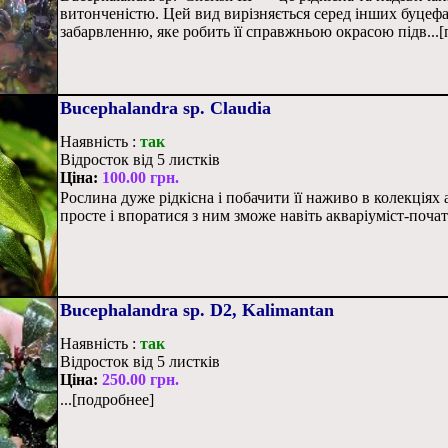
витонченістю. Цей вид вирізняється серед інших буцефа
забарвленню, яке робить її справжньою окрасою підв...
Bucephalandra sp. Claudia
Наявність :
так
Відросток від 5 листків
Ціна:
100.00 грн.
Рослина дуже рідкісна і побачити її наживо в колекціях а
просте і впоратися з ним зможе навіть акваріуміст-початк
Bucephalandra sp. D2, Kalimantan
Наявність :
так
Відросток від 5 листків
Ціна:
250.00 грн.
...[подробнее]