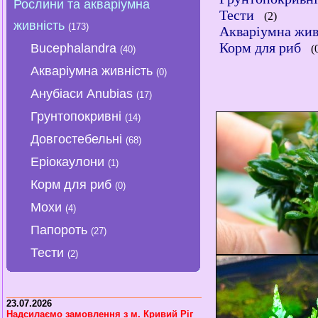
Рослини та акваріумна
Тести
(2)
живність
(173)
Акваріумна жив
Корм для риб
Bucephalandra
(
(40)
Акваріумна живність
(0)
Анубіаси Anubias
(17)
Грунтопокривні
(14)
Довгостебельні
(68)
Еріокаулони
(1)
Корм для риб
(0)
Мохи
(4)
Папороть
(27)
Тести
(2)
23.07.2026
Надсилаємо замовлення з м. Кривий Ріг