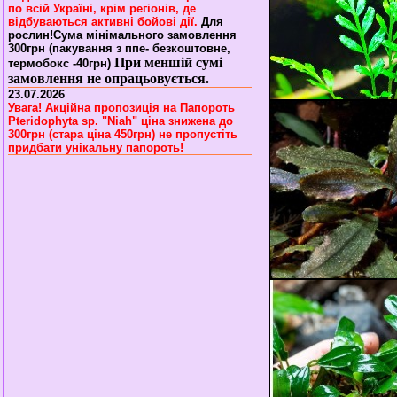
по всій Україні, крім регіонів, де
відбуваються активні бойові дії.
Для
рослин!Сума мінімального замовлення
300грн (пакування з ппе- безкоштовне,
При меншій сумі
термобокс -40грн)
замовлення не опрацьовується.
23.07.2026
Увага! Акційна пропозиція на Папороть
Pteridophyta sp. "Niah" ціна знижена до
300грн (стара ціна 450грн) не пропустіть
придбати унікальну папороть!